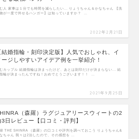
む人 家事は１分でも時間を減らしたい... りょうちゃん＆かなちゃん 【洗
物が一度で外せるハンガー】は知っていますか？ …
2022年2月21日
【結婚指輪・刻印決定版】人気でおしゃれ、イ
メージしやすいアイデア例を一挙紹介！
むカップル 結婚指輪は決まったけど、あとは刻印だけが決まらない... 結
指輪が決まったんですね！おめでとうございます！！ …
2021年9月25日
SHINRA（森羅）ラグジュアリースウィートの2
泊3日レビュー【口コミ・評判】
婦 THE SHINRA （森羅）の口コミや評判を調べておこう りょうちゃん&
なちゃん 我々は2泊したので、その感想を …