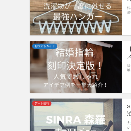
悩
濯
お役立ちガイド
悩
婚
デート情報
夫
か