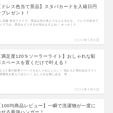
【ドレス色当て景品】スタバカードを入籍日円
分プレゼント！
レ花嫁 色当てクイズ、景品は何が喜んでもらえるかな… ドレスの色当て
イズでは、景品をどうするか悩みますよね！ せっかくク …
2022年5月8日
【満足度120％ソーラーライト】おしゃれな駐
車スペースを置くだけで叶える！
む人1 家の駐車スぺ―スをおしゃれにしたい！ 悩む人2 埋め込みライト
雰囲気を変えてみたい！ おしゃれな家にある、埋 …
2022年3月8日
【100均商品レビュー】一瞬で洗濯物が一度に
外せる最強ハンガー！