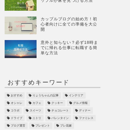
ップルが家を見つける方法
カップルブログの始め方！初
心者向けに全ての準備を大公
開
意外と知らない？必ず18時ま
でに帰れる仕事に転職する簡
単な方法
おすすめキーワード
おすすめ
りょうちゃんの記事
インテリア
オシャレ
カフェ
クッキー
グルメ情報
コラボ
スイーツ
チョコレート
ディナー
ドライブ
ニトリ
バレンタイン
ファミレス
ブログ運営
プレゼント
プレ花嫁