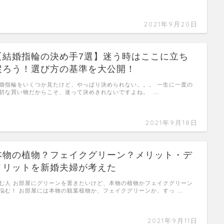
2021年9月20日
【結婚指輪の決め手7選】迷う時はここに立ち
戻ろう！選び方の基準を大公開！
婚指輪をいくつか見たけど、やっぱり決められない。。。 一生に一度の
切な買い物だからこそ、迷って決めきれないですよね。 …
2021年9月18日
本物の植物？フェイクグリーン？メリット・デ
メリットを新婚夫婦が考えた
む人 お部屋にグリーンを置きたいけど、本物の植物かフェイクグリーン
悩む！ お部屋には本物の観葉植物か、フェイクグリーンか、すっ …
2021年9月11日