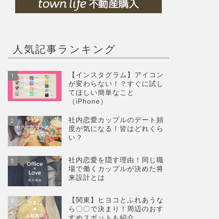
人気記事ランキング
【インスタグラム】アイコン
1
が変わらない！？すぐに試し
てほしい簡単なこと
（iPhone）
社内恋愛カップルのデート頻
2
度が気になる！皆はどれくら
い？
社内恋愛を隠す理由！同じ職
3
場で働くカップルが決めた将
来設計とは
【関東】ヒヨコとふれあうな
4
ら〇〇で決まり！周辺のおす
すめスポットも紹介