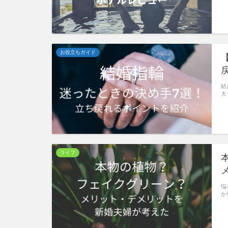
お役立ちガイド
結
大
ライフ
悩
か