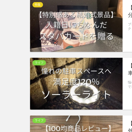
特集
プ
ク
ライフ
悩
で
ライフ