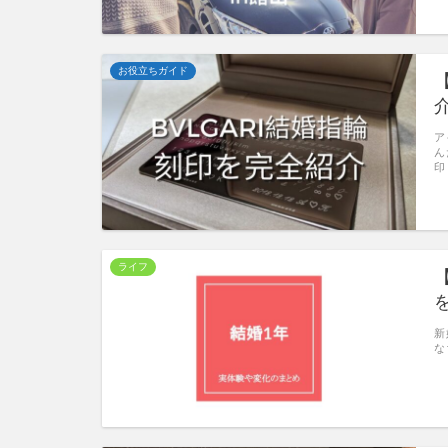
お役立ちガイド
ア
ん
印
ライフ
新
な