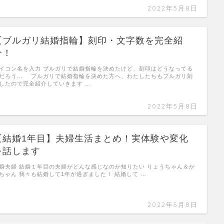
2022年5月8日
【ブルガリ結婚指輪】刻印・文字数を完全紹
介！
イコン名を入力 ブルガリで結婚指輪を決めたけど、刻印はどうなってる
だろう... ブルガリで結婚指輪を決めた方へ、わたしたちもブルガリ刻
したので完全紹介していきます …
2022年5月8日
【結婚1年目】夫婦生活まとめ！実体験や変化
を話します
婚夫婦 結婚１年目の夫婦がどんな感じなのか知りたい りょうちゃん＆か
ちゃん 我々も結婚して1年が過ぎました！ 結婚して …
2022年5月8日