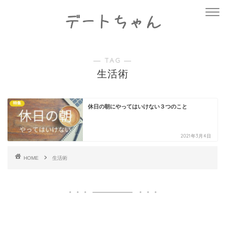
― TAG ―
生活術
特集
休日の朝にやってはいけない３つのこと
2021年3月4日
HOME
生活術